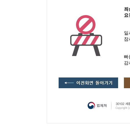
죄
요
일
잠
빠
감