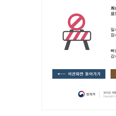
죄
요
일
잠
빠
감