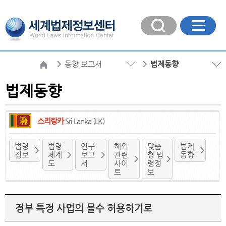
동향 보고서
법제동향
법제동향
스리랑카
Sri Lanka (LK)
법령
법령
연구
해외
맞춤
법제
정보
체계
보고
관련
형 법
동향
도
서
사이
령정
트
보
정부 특정 사업의 몰수 허용하기로