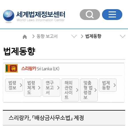
동향 보고서
법제동향
법제동향
스리랑카
Sri Lanka (LK)
법령
법령
연구
해외
맞춤
법제
정보
체계
보고
관련
형 법
동향
도
서
사이
령정
트
보
스리랑카, 「배상금사무소법」 제정