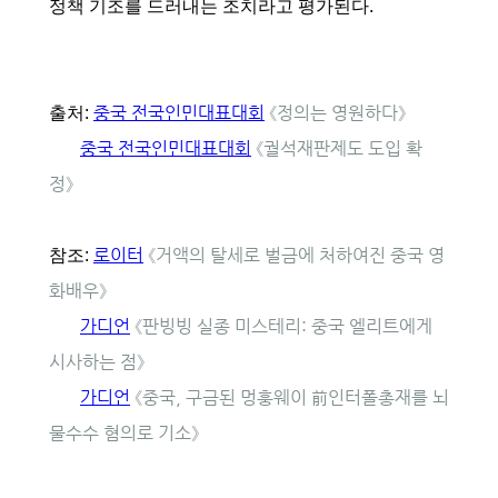
정책 기조를 드러내는 조치라고 평가된다.
중국 전국인민대표대회
《정의는 영원하다》
출처:
중국 전국인민대표대회
《궐석재판제도 도입 확
정》
로이터
《거액의 탈세로 벌금에 처하여진 중국 영
참조:
화배우》
가디언
《판빙빙 실종 미스테리: 중국 엘리트에게
시사하는 점》
가디언
《중국, 구금된 멍훙웨이 前인터폴총재를 뇌
물수수 혐의로 기소》