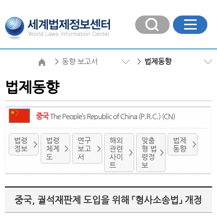
동향 보고서
법제동향
법제동향
중국
The People’s Republic of China (P.R.C.) (CN)
법령
법령
연구
해외
맞춤
법제
정보
체계
보고
관련
형 법
동향
도
서
사이
령정
트
보
중국, 궐석재판제 도입을 위해 「형사소송법」 개정