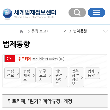
동향 보고서
법제동향
법제동향
튀르키예
Republic of Turkey (TR)
법령
법령
연구
해외
맞춤
법제
정보
체계
보고
관련
형 법
동향
도
서
사이
령정
트
보
튀르키예, 「원거리계약규정」 개정