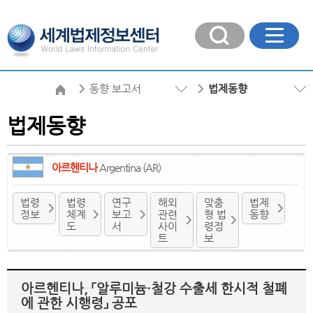
동향 보고서
법제동향
법제동향
아르헨티나
Argentina (AR)
법령
법령
연구
해외
맞춤
법제
정보
체계
보고
관련
형 법
동향
도
서
사이
령정
트
보
아르헨티나, 「알루미늄·철강 수출세 한시적 철폐
에 관한 시행령」 공포