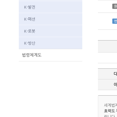
K-발전
K-패션
K-로봇
K-방산
법령체계도
세계법제
효력도 
랍니다.