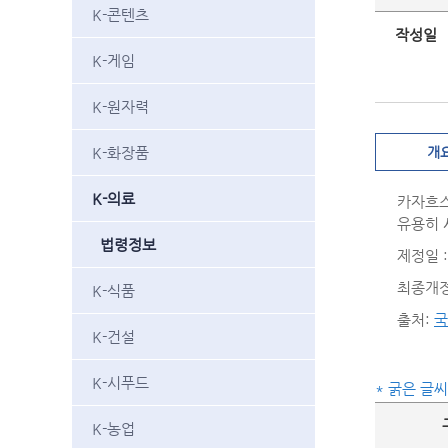
K-콘텐츠
작성일
K-게임
K-원자력
K-화장품
개
K-의료
카자흐스
유용히 
법령정보
제정일 : 
최종개정일
K-식품
출처:
국
K-건설
K-시푸드
* 굵은 글
K-농업