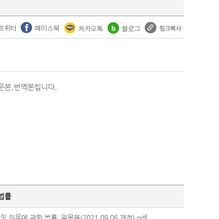
원문본,번역본입니다.
법률
의무에 관한 법률_원문본(2021.09.06.개정).pdf