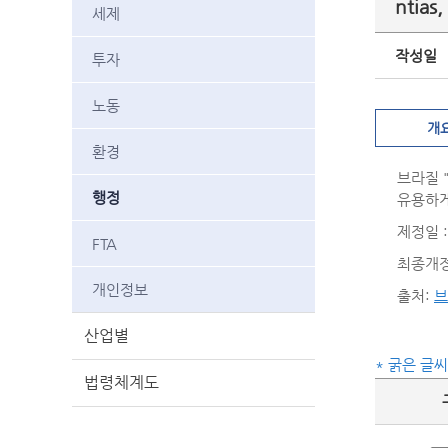
ntias,
세제
작성일
투자
노동
개
환경
브라질 
행정
유용하게
제정일 : 
FTA
최종개정일
개인정보
출처:
브
산업별
* 굵은 글
법령체계도