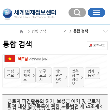
법령 검색
통합 검색
통합 검색
오류신고
베트남
Vietnam (VN)
법령
법령
연구
해외
맞춤
법제
정보
체계
보고
관련
형 법
동향
도
서
사이
령정
트
보
근로자 파견활동의 허가, 보증금 예치 및 근로자
파견 대상 업무목록에 관한 노동법전 제54조제3