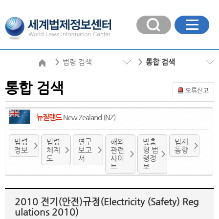
법령 검색
통합 검색
통합 검색
오류신고
뉴질랜드
New Zealand (NZ)
법령
법령
연구
해외
맞춤
법제
정보
체계
보고
관련
형 법
동향
도
서
사이
령정
트
보
2010 전기(안전)규정(Electricity (Safety) Reg
ulations 2010)