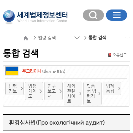
법령 검색
통합 검색
통합 검색
오류신고
우크라이나
Ukraine (UA)
법령
법령
연구
해외
맞춤
법제
정보
체계
보고
관련
형 법
동향
도
서
사이
령정
트
보
환경심사법(Про екологічний аудит)