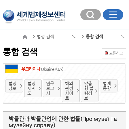
법령 검색
통합 검색
통합 검색
오류신고
우크라이나
Ukraine (UA)
법령
법령
연구
해외
맞춤
법제
정보
체계
보고
관련
형 법
동향
도
서
사이
령정
트
보
박물관과 박물관업에 관한 법률(Про музеї та
музейну справу)