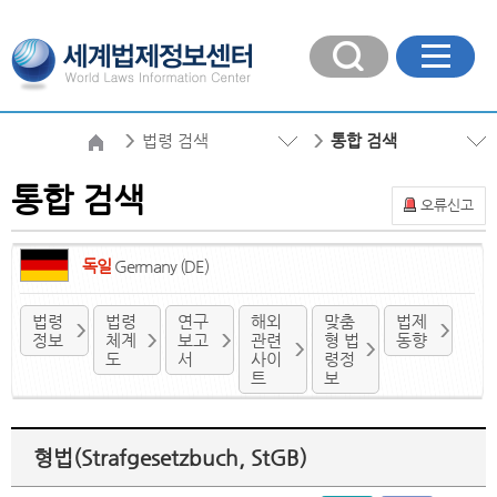
법령 검색
통합 검색
통합 검색
오류신고
독일
Germany (DE)
법령
법령
연구
해외
맞춤
법제
정보
체계
보고
관련
형 법
동향
도
서
사이
령정
트
보
형법(Strafgesetzbuch, StGB)