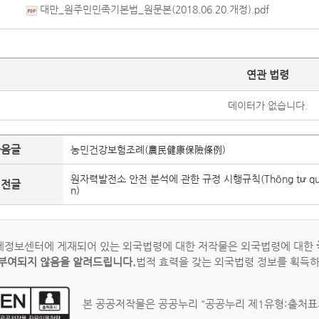
대만_원주민민족기본법_원문본(2018.06.20.개정).pdf
연관 법령
데이터가 없습니다.
다음글
농민건강보험조례(農民健康保險條例)
원자력발전소 안전 분석에 관한 규정 시행규칙(Thông tư quy định v
이전글
n)
정보센터에 게재되어 있는 외국법령에 대한 저작물은 외국법령에 대한
부여되지 않음을 알려드립니다.
법적 효력을 갖는 외국법령 정보를 획득
본 공공저작물은 공공누리 "공공누리 제1유형:출처표시