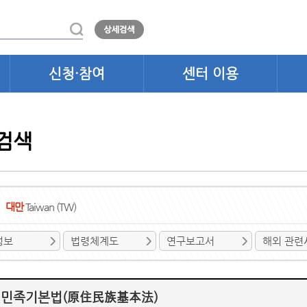
신청·참여
센터 이용
검색
대만
Taiwan (TW)
정보
법령체계도
연구보고서
해외 관련
민족기본법(原住民族基本法)