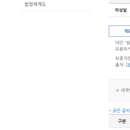
법령체계도
작성일
개
대만 "
유용하게
최종개정일
출처:
대
※ 세계
* 굵은 글
구분