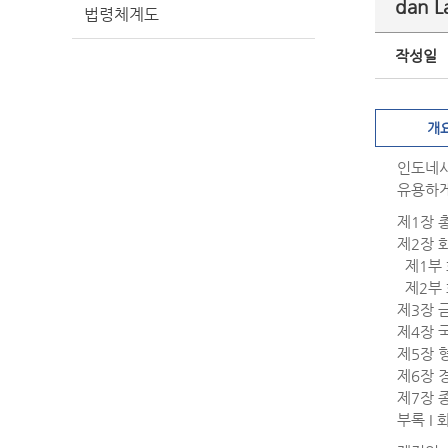
dan L
법령체계도
작성일
개
인도네시
유용하게
제1장 
제2장 
제1부 
제2부 
제3장 
제4장 
제5장 
제6장 
제7장 
부록 I