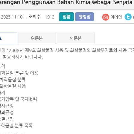
arangan Penggunaan Bahan Kimia sebagai Senjata 
조회수
2025.11.10.
1913
법률
행정법
요
원문본
영문본
아 "2008년 제9호 화학물질 사용 및 화학물질의 화학무기로의 사용 금
 활용하시기 바랍니다.
총칙
화학물질 분류 및 이용
화학물질 분류
화학물질 사용
금지
국가감독 및 국제협력
형사규정
경과규정
종결규정
 화학물질 분류 목록