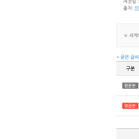
제정일 : 
출처:
인
※ 세계
* 굵은 글
구분