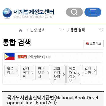
법령 검색
통합 검색
통합 검색
오류신고
필리핀
Philippines (PH)
법령
법령
연구
해외
맞춤
법제
정보
체계
보고
관련
형 법
동향
도
서
사이
령정
트
보
국가도서진흥신탁기금법(National Book Devel
opment Trust Fund Act)