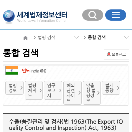
법령 검색
통합 검색
통합 검색
오류신고
인도
India (IN)
법령
법령
연구
해외
맞춤
법제
정보
체계
보고
관련
형 법
동향
도
서
사이
령정
트
보
수출(품질관리 및 검사)법 1963(The Export (Q
uality Control and Inspection) Act, 1963)