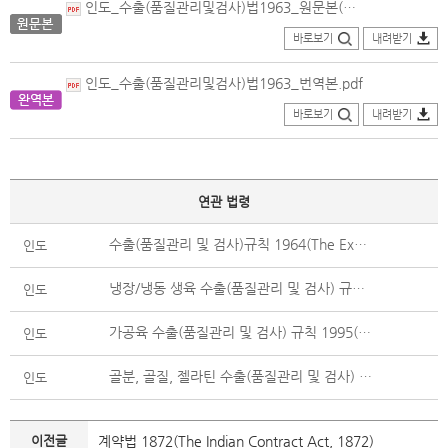
인도_수출(품질관리및검사)법1963_원문본(1984.05.27.개정).pdf
바로보기
내려받기
인도_수출(품질관리및검사)법1963_번역본.pdf
바로보기
내려받기
연관 법령
수출(품질관리 및 검사)규칙 1964(The Export (Quality Control and Inspection) Rules, 1964)
인도
냉장/냉동 생육 수출(품질관리 및 검사) 규칙 1992(The Export of Raw Meat (Chilled/ Frozen) (Quality Control and Inspection) Rules, 1992)
인도
가공육 수출(품질관리 및 검사) 규칙 1995(The Export of Processed Meat Products (Quality Control and Inspection) Rules, 1995)
인도
골분, 골질, 젤라틴 수출(품질관리 및 검사) 규칙 2012(The Export of Crushed Bones, Ossein and Gelatine (Quality Control, Inspection and Monitoring) Rules, 2012)
인도
이전글
계약법 1872(The Indian Contract Act, 1872)