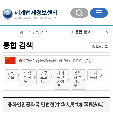
법령 검색
통합 검색
통합 검색
오류신고
중국
The People’s Republic of China (P.R.C.) (CN)
법령
법령
연구
해외
맞춤
법제
정보
체계
보고
관련
형 법
동향
도
서
사이
령정
트
보
중화인민공화국 민법전(中华人民共和国民法典)