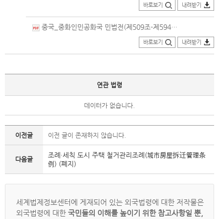
바로보기
내려받기
중국_중화인민공화국 민법전(제509조-제594조)_번역본(2020.05.28.제정)_의회법률정보포털.pdf
바로보기
내려받기
연관 법령
데이터가 없습니다.
이전글
이전 글이 존재하지 않습니다.
조례·세칙 도시 주택 철거관리조례(城市房屋拆迁管理条
다음글
例) (폐지)
세계법제정보센터에 게재되어 있는 외국법령에 대한 저작물은
외국법령에 대한
국민들의 이해를 높이기 위한 참고사항일 뿐,