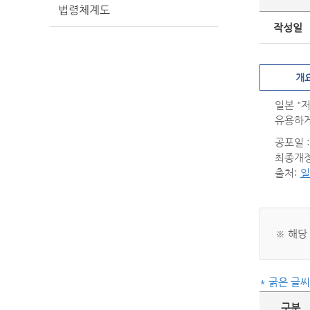
법령체계도
작성일
개
일본 "
유용하게
공포일 : 
최종개정일
출처:
일
※ 해당
* 굵은 글
구분