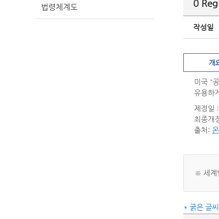
0 Reg
법령체계도
작성일
개
미국 "
유용하게
제정일 : 
최종개정일
출처:
온
※ 세계
* 굵은 글