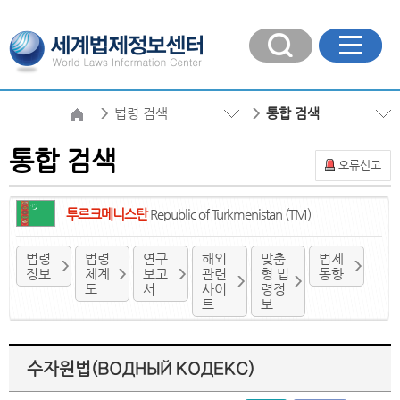
법령 검색
통합 검색
통합 검색
오류신고
투르크메니스탄
Republic of Turkmenistan (TM)
법령
법령
연구
해외
맞춤
법제
정보
체계
보고
관련
형 법
동향
도
서
사이
령정
트
보
수자원법(ВОДНЫЙ КОДЕКС)