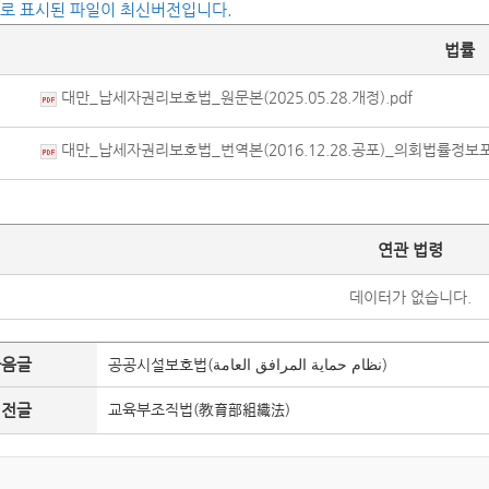
씨로 표시된 파일이 최신버전입니다.
법률
대만_납세자권리보호법_원문본(2025.05.28.개정).pdf
대만_납세자권리보호법_번역본(2016.12.28.공포)_의회법률정보포
연관 법령
데이터가 없습니다.
다음글
공공시설보호법(نظام حماية المرافق العامة)
이전글
교육부조직법(教育部組織法)