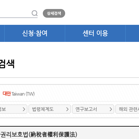
신청·참여
센터 이용
검색
대만
Taiwan (TW)
정보
법령체계도
연구보고서
해외 관련
권리보호법(納稅者權利保護法)