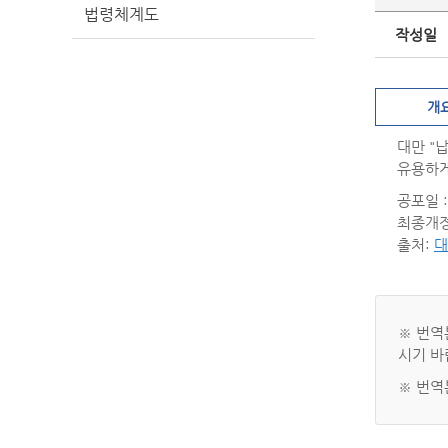
법령체계도
작성일
개
대만 "
유용하게
공포일 : 
최종개정일
출처:
대
※ 번역
시기 바
※ 번역