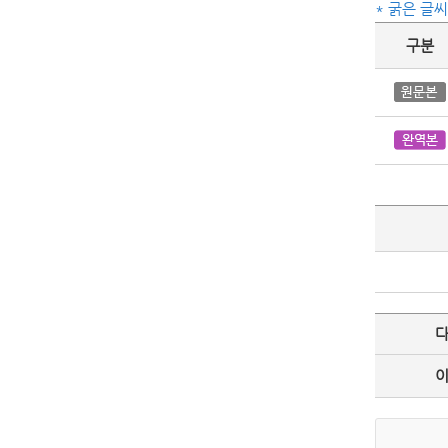
* 굵은 글
구분