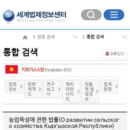
법령 검색
통합 검색
통합 검색
오류신고
키르기스스탄
Kyrgizstan (KG)
법령
법령
연구
해외
맞춤
법제
정보
체계
보고
관련
형 법
동향
도
서
사이
령정
트
보
농업육성에 관한 법률(О развитии сельског
о хозяйства Кыргызской Республики)