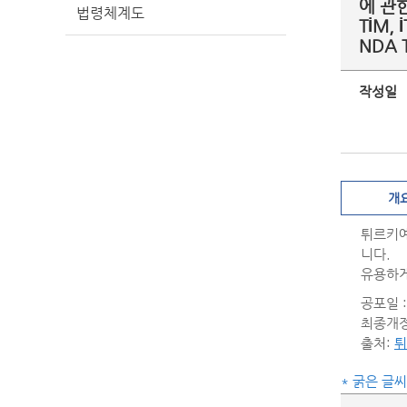
에 관한
법령체계도
TİM, 
NDA T
작성일
개
튀르키예
니다.
유용하게
공포일 : 
최종개정일
출처:
튀
* 굵은 글