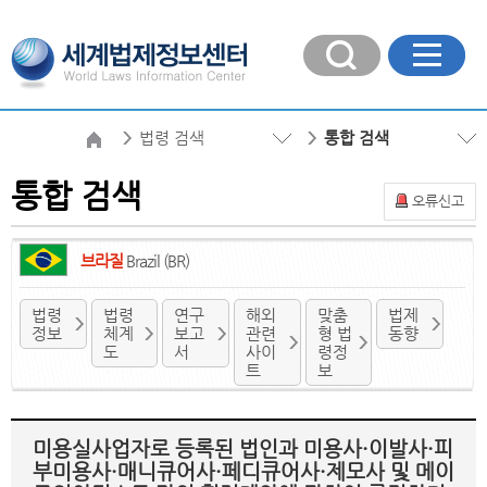
법령 검색
통합 검색
통합 검색
오류신고
브라질
Brazil (BR)
법령
법령
연구
해외
맞춤
법제
정보
체계
보고
관련
형 법
동향
도
서
사이
령정
트
보
미용실사업자로 등록된 법인과 미용사·이발사·피
부미용사·매니큐어사·페디큐어사·제모사 및 메이