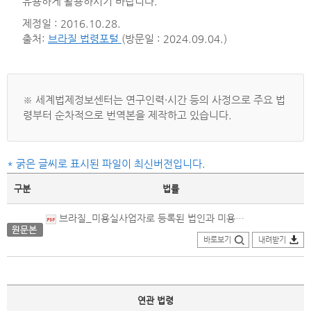
유용하게 활용하시기 바랍니다.
제정일 : 2016.10.28.
출처:
브라질 법령포털
(방문일 : 2024.09.04.)
※ 세계법제정보센터는 연구인력·시간 등의 사정으로 주요 법
령부터 순차적으로 번역본을 제작하고 있습니다.
* 굵은 글씨로 표시된 파일이 최신버전입니다.
구분
법률
브라질_미용실사업자로 등록된 법인과 미용사·이발사·피부미용사·매니큐어사·페디큐어사·제모사 및 메이크업아티스트 간의 협력계약에 관하여 규정하기 위하여 법률 제12592호를 개정하는 법률_원문본(2016.10.28.제정).pdf
바로보기
내려받기
연관 법령