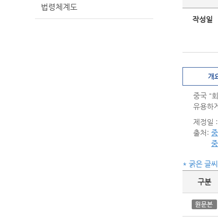
법령체계도
작성일
개
중국 "
유용하게
제정일 : 
출처:
중
* 굵은 글
구분