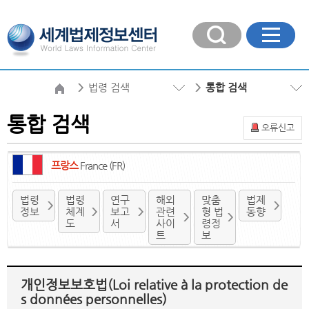
법령 검색
통합 검색
통합 검색
오류신고
프랑스
France (FR)
법령
법령
연구
해외
맞춤
법제
정보
체계
보고
관련
형 법
동향
도
서
사이
령정
트
보
개인정보보호법(Loi relative à la protection de
s données personnelles)