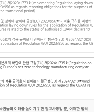
3/1773호(Implementing Regulation laying down
23/956 as regards reporting obligations for the purposes of
e transitional period)
절차에 관하여 규정(EU) 2023/956호의 적용 규칙을 마련하
laying down rules for the application of Regulation (E
res related to the status of authorised CBAM declarant)
6호의 적용 규칙을 마련하는 이행규정(EU) 제2024/3210호(I
application of Regulation (EU) 2023/956 as regards the CB
확립에 관한 규정(EU) 제2024/1735호(Regulation on
ng Europe’s net-zero technology manufacturing ecosyste
 적용 규칙을 마련하는 이행규정(EU) 제2024/3210호(Impl
tion of Regulation (EU) 2023/956 as regards the CBAM re
국민들의 이해를 높이기 위한 참고사항일 뿐, 어떠한 법적