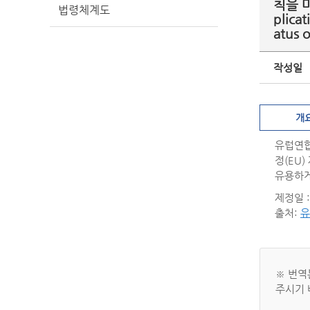
칙을 마련
법령체계도
plica
atus 
작성일
개
유럽연합
정(EU)
유용하게
제정일 : 
출처:
유
※ 번역
주시기 