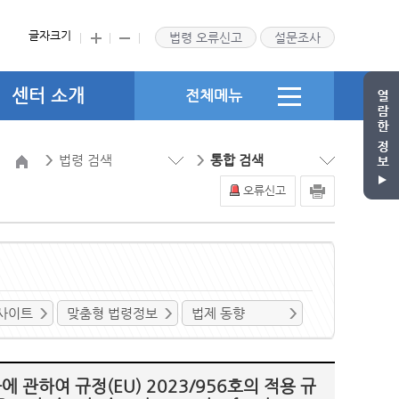
글자크기
법령 오류신고
설문조사
센터 소개
전체메뉴
법령 검색
통합 검색
오류신고
사이트
맞춤형 법령정보
법제 동향
관하여 규정(EU) 2023/956호의 적용 규