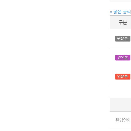
* 굵은 글
구분
유럽연합(