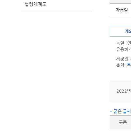
법령체계도
작성일
개
독일 "
유용하게
제정일 : 
출처:
독
2022
* 굵은 글
구분