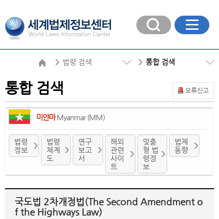
법령 검색
통합 검색
통합 검색
오류신고
미얀마
Myanmar (MM)
법령
법령
연구
해외
맞춤
법제
정보
체계
보고
관련
형 법
동향
도
서
사이
령정
트
보
국도법 2차개정법(The Second Amendment o
f the Highways Law)