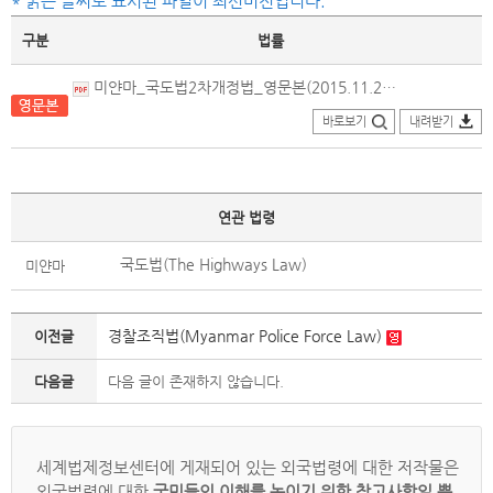
* 굵은 글씨로 표시된 파일이 최신버전입니다.
구분
법률
미얀마_국도법2차개정법_영문본(2015.11.27.제정).pdf
바로보기
내려받기
연관 법령
국도법(The Highways Law)
미얀마
경찰조직법(Myanmar Police Force Law)
이전글
다음글
다음 글이 존재하지 않습니다.
세계법제정보센터에 게재되어 있는 외국법령에 대한 저작물은
외국법령에 대한
국민들의 이해를 높이기 위한 참고사항일 뿐,