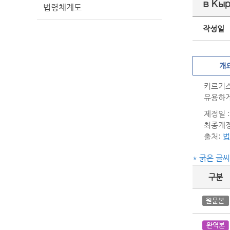
в Кы
법령체계도
작성일
개
키르기스
유용하게
제정일 : 
최종개정일
출처:
법
* 굵은 글
구분