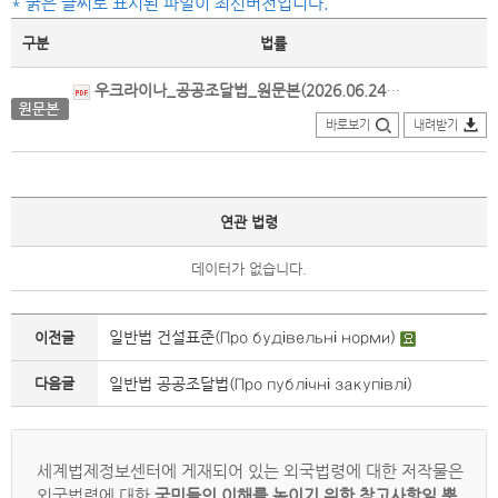
* 굵은 글씨로 표시된 파일이 최신버전입니다.
구분
법률
우크라이나_공공조달법_원문본(2026.06.24.개정).pdf
바로보기
내려받기
연관 법령
데이터가 없습니다.
일반법 건설표준(Про будівельні норми)
이전글
다음글
일반법 공공조달법(Про публічні закупівлі)
세계법제정보센터에 게재되어 있는 외국법령에 대한 저작물은
외국법령에 대한
국민들의 이해를 높이기 위한 참고사항일 뿐,