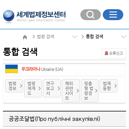
법령 검색
통합 검색
통합 검색
오류신고
우크라이나
Ukraine (UA)
법령
법령
연구
해외
맞춤
법제
정보
체계
보고
관련
형 법
동향
도
서
사이
령정
트
보
공공조달법(Про публічні закупівлі)