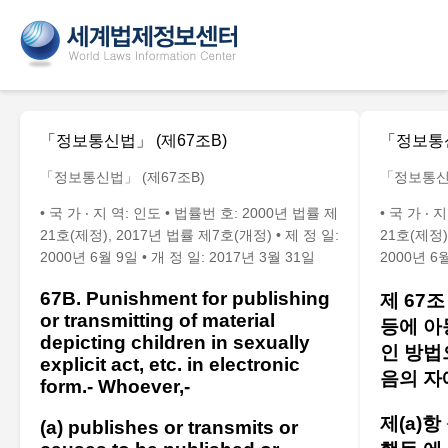
「정보통신법」 (제67조B)
「정보통신
「정보통신법」 (제67조B)
「정보통신법
• 국 가 ‧ 지 역: 인도 • 법률번 호: 2000년 법률 제
• 국 가 ‧
21호(제정), 2017년 법률 제7호(개정) • 제 정 일:
21호(제정)
2000년 6월 9일 • 개 정 일: 2017년 3월 31일
2000년 6월
67B. Punishment for publishing
제 67
or transmitting of material
등에 아
depicting children in sexually
인 방법
explicit act, etc. in electronic
음의 자
form.- Whoever,-
제(a)
(a) publishes or transmits or