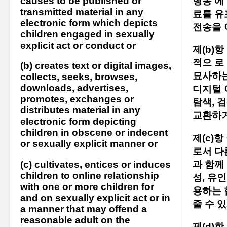
causes to be published or
행동 에
transmitted material in any
료를 유
electronic form which depicts
전송을 
children engaged in sexually
explicit act or conduct or
제(b)
적으 로
(b) creates text or digital images,
묘사하는
collects, seeks, browses,
downloads, advertises,
디지털 
promotes, exchanges or
탐색, 검
distributes material in any
교환하
electronic form depicting
children in obscene or indecent
제(c)
or sexually explicit manner or
로서 다
(c) cultivates, entices or induces
과 함께
children to online relationship
성, 유
with one or more children for
용하는 
and on sexually explicit act or in
줄 수 
a manner that may offend a
reasonable adult on the
제(d)