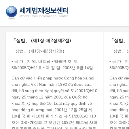
「상법」 (제1장-제2장제2절)
「상법」 
「상법」 (제1장-제2장제2절)
「상법」 (
• 국 가 ‧ 지 역: 베트남 • 법률번 호: 제
• 국 가 ‧
36/2005/QH11호 • 제 정 일: 2005년 6월 14일
36/2005/
Căn cứ vào Hiến pháp nước Cộng hòa xã hội
Căn cứ và
chủ nghĩa Việt Nam năm 1992 đã được sửa
chủ nghĩa
đổi, bổ sung theo Nghị quyết số 51/2001/QH10
đổi, bổ su
ngày 25 tháng 12 năm 2001 của Quốc hội
ngày 25 t
khoá X, kỳ họp thứ 10; Luật này quy định về
khoá X, kỳ
hoạt động thương mại. 2001년 12월 25일 제
hoạt độn
10대 국 회 제10차 회기 의결 제 51/2001/QH10
10대 국 회
호에 따라 개정되 고 보완된 1992년 베트남 사회
호에 따라 
주의공화국 헌법에 근거하여, 이 법은 상업 활동
주의공화국 