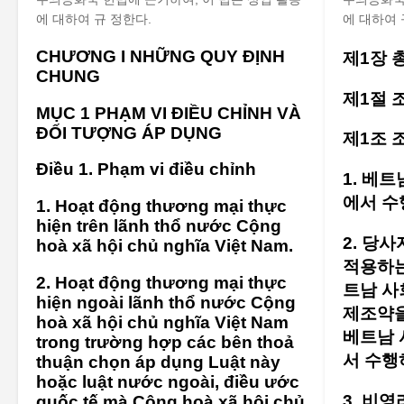
에 대하여 규 정한다.
에 대하여 
CHƯƠNG I NHỮNG QUY ĐỊNH
제1장 
CHUNG
제1절 
MỤC 1 PHẠM VI ĐIỀU CHỈNH VÀ
ĐỐI TƯỢNG ÁP DỤNG
제1조 
Điều 1. Phạm vi điều chỉnh
1. 베
에서 수
1. Hoạt động thương mại thực
hiện trên lãnh thổ nước Cộng
2. 당사
hoà xã hội chủ nghĩa Việt Nam.
적용하는
2. Hoạt động thương mại thực
트남 사
hiện ngoài lãnh thổ nước Cộng
제조약을
hoà xã hội chủ nghĩa Việt Nam
베트남 
trong trường hợp các bên thoả
서 수행
thuận chọn áp dụng Luật này
hoặc luật nước ngoài, điều ước
3. 비
quốc tế mà Cộng hoà xã hội chủ