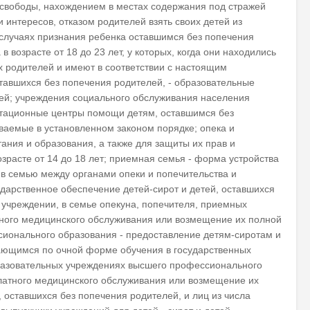
свободы, нахождением в местах содержания под стражей
интересов, отказом родителей взять своих детей из
 случаях признания ребенка оставшимся без попечения
 возрасте от 18 до 23 лет, у которых, когда они находились
их родителей и имеют в соответствии с настоящим
тавшихся без попечения родителей, - образовательные
елей; учреждения социального обслуживания населения
литационные центры помощи детям, оставшимся без
ваемые в установленном законом порядке; опека и
тания и образования, а также для защиты их прав и
озрасте от 14 до 18 лет; приемная семья - форма устройства
е в семью между органами опеки и попечительства и
дарственное обеспечение детей-сирот и детей, оставшихся
учреждении, в семье опекуна, попечителя, приемных
атного медицинского обслуживания или возмещение их полной
сионального образования - предоставление детям-сиротам и
учающимся по очной форме обучения в государственных
разовательных учреждениях высшего профессионального
платного медицинского обслуживания или возмещение их
 оставшихся без попечения родителей, и лиц из числа