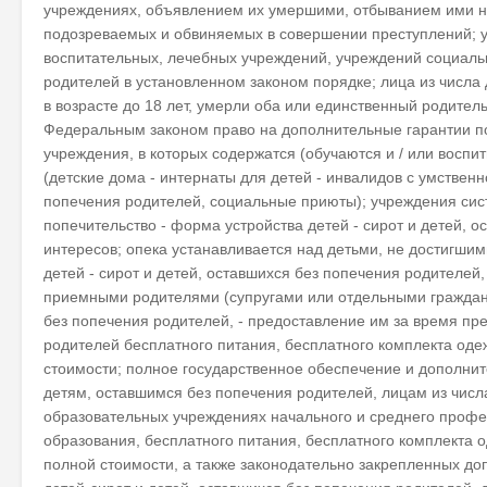
учреждениях, объявлением их умершими, отбыванием ими н
подозреваемых и обвиняемых в совершении преступлений; ук
воспитательных, лечебных учреждений, учреждений социаль
родителей в установленном законом порядке; лица из числа де
в возрасте до 18 лет, умерли оба или единственный родител
Федеральным законом право на дополнительные гарантии по 
учреждения, в которых содержатся (обучаются и / или восп
(детские дома - интернаты для детей - инвалидов с умстве
попечения родителей, социальные приюты); учреждения сис
попечительство - форма устройства детей - сирот и детей, 
интересов; опека устанавливается над детьми, не достигшими
детей - сирот и детей, оставшихся без попечения родителей
приемными родителями (супругами или отдельными граждана
без попечения родителей, - предоставление им за время п
родителей бесплатного питания, бесплатного комплекта оде
стоимости; полное государственное обеспечение и дополни
детям, оставшимся без попечения родителей, лицам из числ
образовательных учреждениях начального и среднего проф
образования, бесплатного питания, бесплатного комплекта 
полной стоимости, а также законодательно закрепленных до