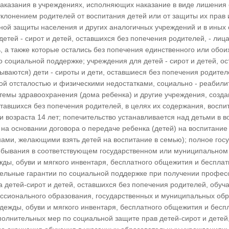
аказания в учреждениях, исполняющих наказание в виде лишения 
лонением родителей от воспитания детей или от защиты их прав и 
ной защиты населения и других аналогичных учреждений и в иных
тей - сирот и детей, оставшихся без попечения родителей, - лица в
ь, а также которые остались без попечения единственного или обо
социальной поддержке; учреждения для детей - сирот и детей, ос
итываются) дети - сироты и дети, оставшиеся без попечения родит
нной отсталостью и физическими недостатками, социально - реаби
темы здравоохранения (дома ребенка) и другие учреждения, созда
оставшихся без попечения родителей, в целях их содержания, воспи
 возраста 14 лет; попечительство устанавливается над детьми в в
, на основании договора о передаче ребенка (детей) на воспитани
ми, желающими взять детей на воспитание в семью); полное госу
ребывания в соответствующем государственном или муниципальном 
жды, обуви и мягкого инвентаря, бесплатного общежития и беспл
тельные гарантии по социальной поддержке при получении профес
а детей-сирот и детей, оставшихся без попечения родителей, об
ессионального образования, государственных и муниципальных об
одежды, обуви и мягкого инвентаря, бесплатного общежития и бес
полнительных мер по социальной защите прав детей-сирот и детей,