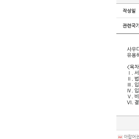
작성일
관련국
사우
유용하
<목차
Ⅰ. 
Ⅱ. 
Ⅲ. 
Ⅳ. 
Ⅴ. 
VI. 
아랍어권