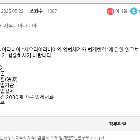
조회수
2025.05.22.
1087
사우디아라비아
가
디아라비아 "사우디아라비아의 입법체계와 법제변화"에 관한 연구
게 활용하시기 바랍니다.
>
서론
법원(法源)
입법기관
입법절차
비전 2030에 따른 법제변화
결론
첨부파일
_사우디아라비아의 입법체계와 법제변화_연구보고서.pdf