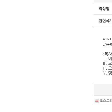
작성일
관련국
오스트
유용하
<목차
Ⅰ. 
Ⅱ. 
Ⅲ. 
Ⅳ. 
오스트리