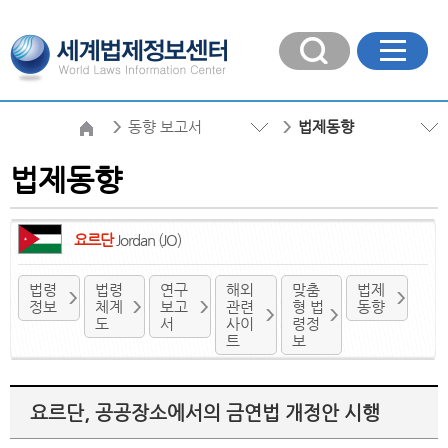
동향 보고서
법제동향
법제동향
요르단
Jordan (JO)
법령
법령
연구
해외
맞춤
법제
정보
체계
보고
관련
형 법
동향
도
서
사이
령정
트
보
요르단, 공공장소에서의 금연법 개정안 시행