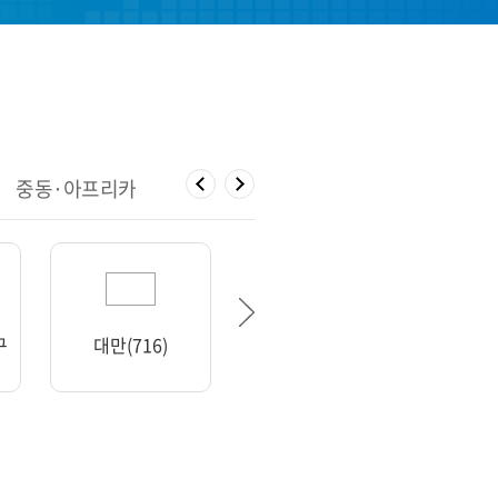
중동·아프리카
중남미
국제기구
구
대만(716)