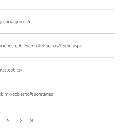
usticia.gob.es/es
acienda.gob.es/en-GB/Paginas/Home.aspx
tes.gob.es/
b.mx/gobierno#secretarias
5