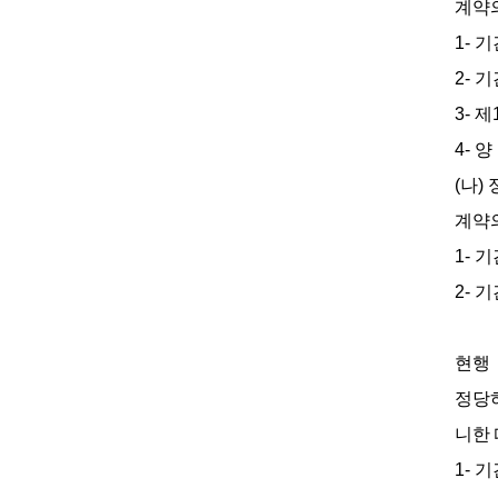
계약의
1- 
2- 
3- 
4- 
(나)
계약의
1- 
2- 
현행
정당하
니한 
1- 