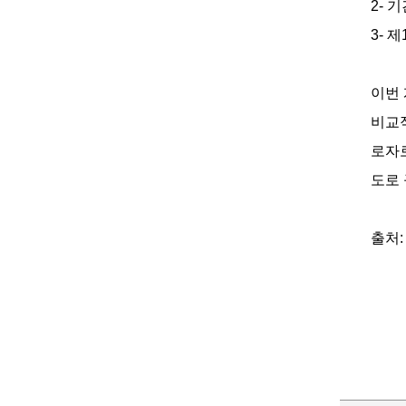
2- 
3- 
이번
비교적
로자
도로
출처