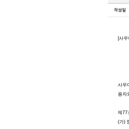
작성일
[사
사우
용자와
제77
(가)