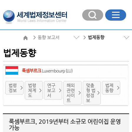
동향 보고서
법제동향
법제동향
룩셈부르크
Luxembourg (LU)
법령
법령
연구
해외
맞춤
법제
정보
체계
보고
관련
형 법
동향
도
서
사이
령정
트
보
룩셈부르크, 2019년부터 소규모 어린이집 운영
가능