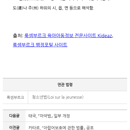
도(道)나 주(州) 하위의 시, 읍, 면 등으로 해석함.
룩셈부르크 육아아동정보 전문사이트 Kideaz
출처:
,
룩셈부르크 행정포털 사이트
연관 법령
청소년법(Loi sur la jeunesse)
룩셈부르크
다음글
태국, 「마약법」 일부 개정
이전글
카타르, 『아랍어보호에 관한 법률』 공포