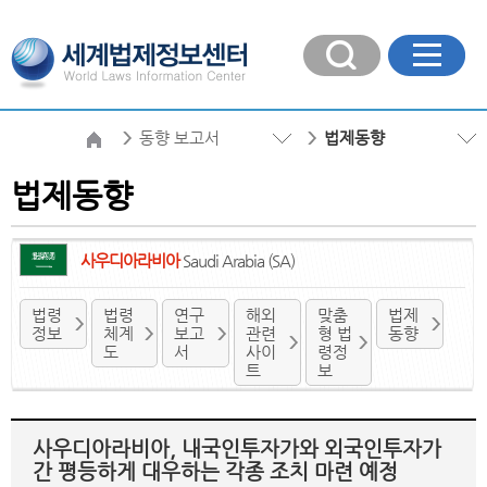
동향 보고서
법제동향
법제동향
사우디아라비아
Saudi Arabia (SA)
법령
법령
연구
해외
맞춤
법제
정보
체계
보고
관련
형 법
동향
도
서
사이
령정
트
보
사우디아라비아, 내국인투자가와 외국인투자가
간 평등하게 대우하는 각종 조치 마련 예정