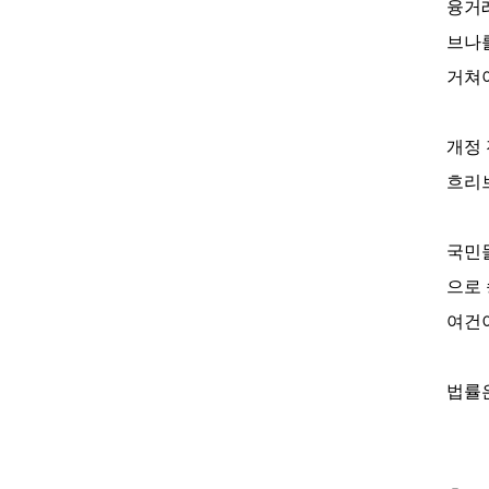
융거래
브나
거쳐야
개정 
흐리
국민들
으로
여건
법률