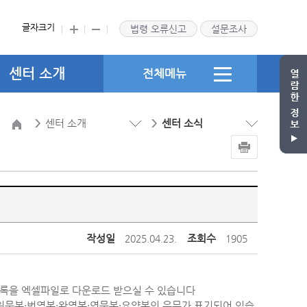
글자크기
법령 오류신고
설문조사
센터 소개
전체메뉴
센터 소개
센터 소식
작성일
조회수
2025.04.23.
1905
목록을 엑셀파일로 다운로드 받으실 수 있습니다
 원문본·번역본·완역본·영문본·요약본의 유무가 표기되어 있습