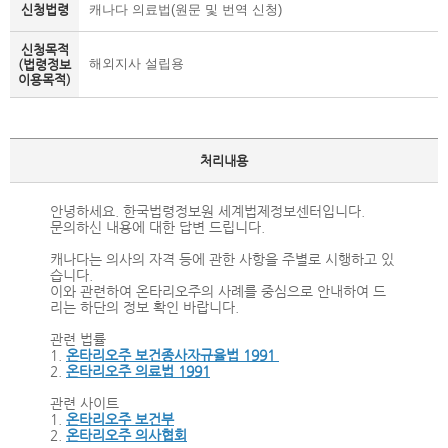
신청법령
캐나다 의료법(원문 및 번역 신청)
신청목적
해외지사 설립용
(법령정보
이용목적)
처리내용
안녕하세요. 한국법령정보원 세계법제정보센터입니다.
문의하신 내용에 대한 답변 드립니다.
캐나다는 의사의 자격 등에 관한 사항을 주별로 시행하고 있
습니다.
이와 관련하여 온타리오주의 사례를 중심으로 안내하여 드
리는 하단의 정보 확인 바랍니다.
관련 법률
1.
온타리오주 보건종사자규율법 1991
2.
온타리오주 의료법 1991
관련 사이트
1.
온타리오주 보건부
2.
온타리오주 의사협회