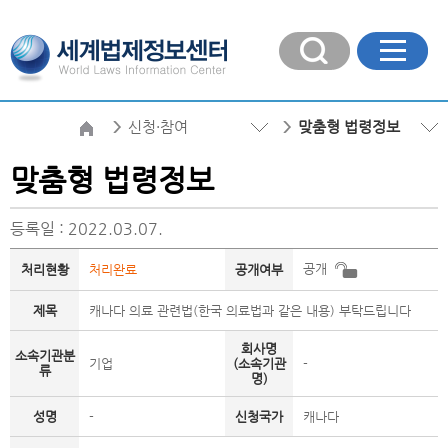
신청·참여
맞춤형 법령정보
맞춤형 법령정보
등록일 : 2022.03.07.
공개
처리현황
처리완료
공개여부
제목
캐나다 의료 관련법(한국 의료법과 같은 내용) 부탁드립니다
회사명
소속기관분
기업
(소속기관
-
류
명)
성명
-
신청국가
캐나다