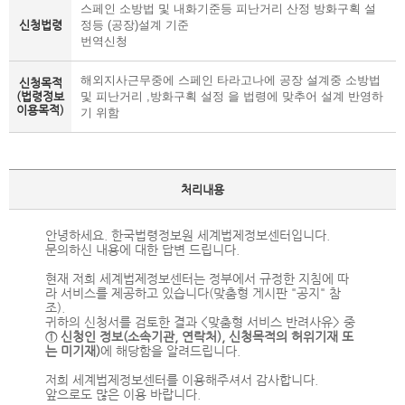
스페인 소방법 및 내화기준등 피난거리 산정 방화구획 설
신청법령
정등 (공장)설계 기준

번역신청
해외지사근무중에 스페인 타라고나에 공장 설계중 소방법 
신청목적
(법령정보
및 피난거리 ,방화구획 설정 을 법령에 맞추어 설계 반영하
이용목적)
기 위함
처리내용
안녕하세요. 한국법령정보원 세계법제정보센터입니다.
문의하신 내용에 대한 답변 드립니다.
현재 저희 세계법제정보센터는 정부에서 규정한 지침에 따
라 서비스를 제공하고 있습니다(맞춤형 게시판 "공지" 참
조).
귀하의 신청서를 검토한 결과 <맞춤형 서비스 반려사유> 중
① 신청인 정보(소속기관, 연락처), 신청목적의 허위기재 또
는 미기재)
에 해당함을 알려드립니다.
저희 세계법제정보센터를 이용해주셔서 감사합니다.
앞으로도 많은 이용 바랍니다.