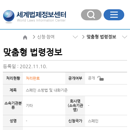
신청·참여
맞춤형 법령정보
맞춤형 법령정보
등록일 : 2022.11.10.
공개
처리현황
처리완료
공개여부
제목
스페인 소방법 및 내화기준
회사명
소속기관분
기타
(소속기관
-
류
명)
성명
-
신청국가
스페인