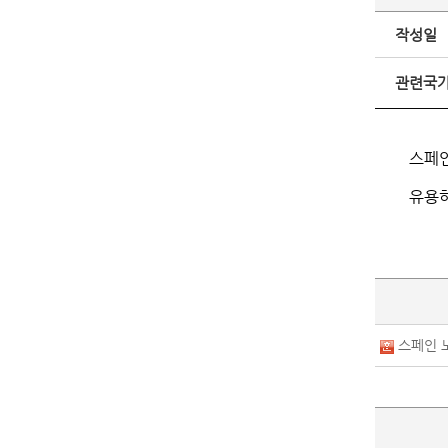
작성일
관련국
스페인
유용
스페인 