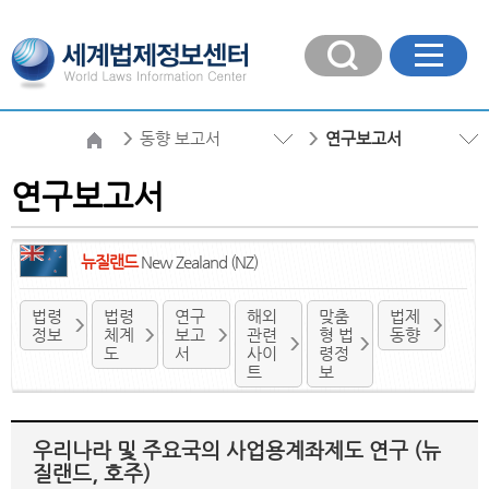
동향 보고서
연구보고서
연구보고서
뉴질랜드
New Zealand (NZ)
법령
법령
연구
해외
맞춤
법제
정보
체계
보고
관련
형 법
동향
도
서
사이
령정
트
보
우리나라 및 주요국의 사업용계좌제도 연구 (뉴
질랜드, 호주)